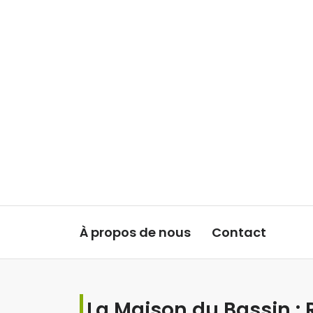
Aller au contenu
À propos de nous
Contact
La Maison du Bassin : 