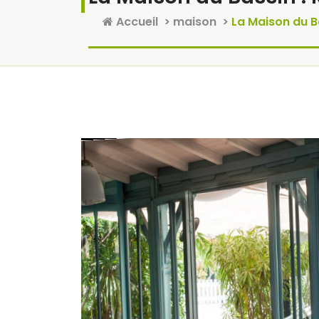
Accueil
>
maison
>
La Maison du B