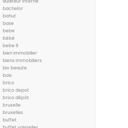
auditeur interne
bachelor
bahut
base
bebe
bébé
bebe 9
bien immobilier
biens immobiliers
bio beaute
bois
brico
brico depot
brico dépôt
bruxelle
bruxelles
buffet
buffet vaisselier