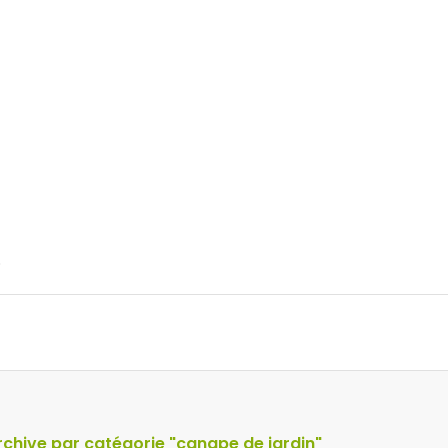
.
rchive par catégorie "canape de jardin"