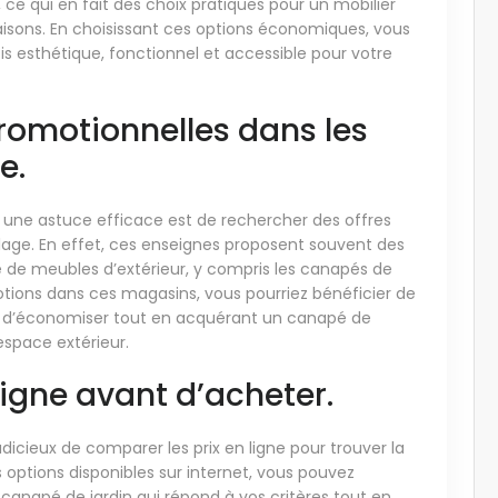
 ce qui en fait des choix pratiques pour un mobilier
 saisons. En choisissant ces options économiques, vous
ois esthétique, fonctionnel et accessible pour votre
romotionnelles dans les
e.
 une astuce efficace est de rechercher des offres
lage. En effet, ces enseignes proposent souvent des
 de meubles d’extérieur, y compris les canapés de
motions dans ces magasins, vous pourriez bénéficier de
t d’économiser tout en acquérant un canapé de
espace extérieur.
ligne avant d’acheter.
udicieux de comparer les prix en ligne pour trouver la
s options disponibles sur internet, vous pouvez
e canapé de jardin qui répond à vos critères tout en