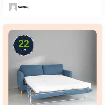
roudou
22
Oct