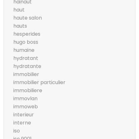
hainaut
haut
haute salon
hauts
hesperides
hugo boss
humaine
hydratant
hydratante
immobilier
immobilier particulier
immobiliere
immovlan
immoweb
interieur
interne
iso
iso 9001