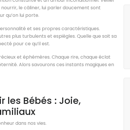
ion constante et un amour inconditionnel. Veiller
nourrir, le câliner, lui parler doucement sont
r qu’on lui porte.
rsonnalité et ses propres caractéristiques.
res plus turbulents et espiègles. Quelle que soit sa
ecté pour ce qu’il est.
écieux et éphémères. Chaque rire, chaque éclat
éternité. Alors savourons ces instants magiques en
r les Bébés : Joie,
amiliaux
onheur dans nos vies.