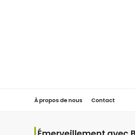
Aller au contenu
À propos de nous
Contact
Émerveillement avec Bé