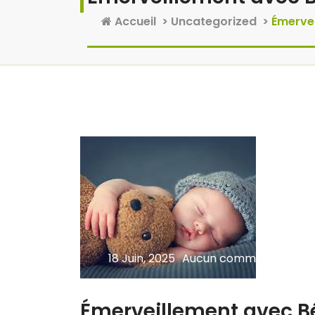
Accueil
>
Uncategorized
>
Émervei
18 Juin, 2025
Aucun commentaire
Émerveillement avec Béb