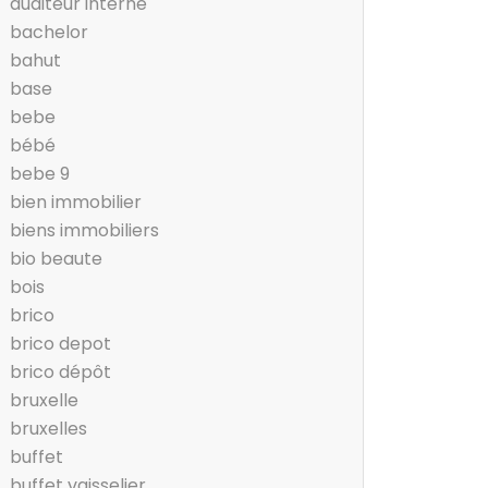
auditeur interne
bachelor
bahut
base
bebe
bébé
bebe 9
bien immobilier
biens immobiliers
bio beaute
bois
brico
brico depot
brico dépôt
bruxelle
bruxelles
buffet
buffet vaisselier