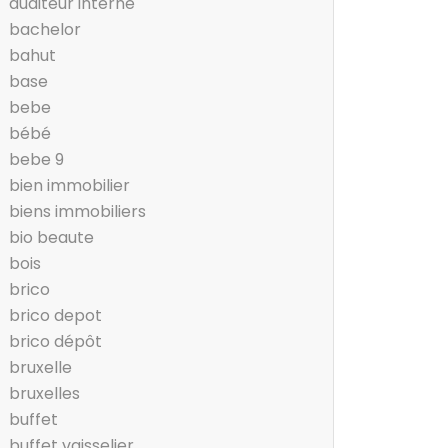
auditeur interne
bachelor
bahut
base
bebe
bébé
bebe 9
bien immobilier
biens immobiliers
bio beaute
bois
brico
brico depot
brico dépôt
bruxelle
bruxelles
buffet
buffet vaisselier