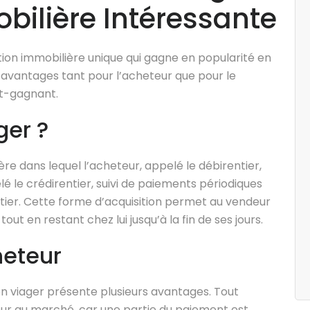
bilière Intéressante
tion immobilière unique qui gagne en popularité en
 avantages tant pour l’acheteur que pour le
nt-gagnant.
ger ?
re dans lequel l’acheteur, appelé le débirentier,
é le crédirentier, suivi de paiements périodiques
ntier. Cette forme d’acquisition permet au vendeur
t en restant chez lui jusqu’à la fin de ses jours.
heteur
en viager présente plusieurs avantages. Tout
érieur au marché, car une partie du paiement est